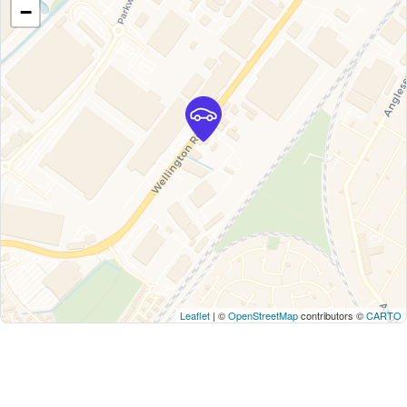
−
Leaflet
| ©
OpenStreetMap
contributors ©
CARTO