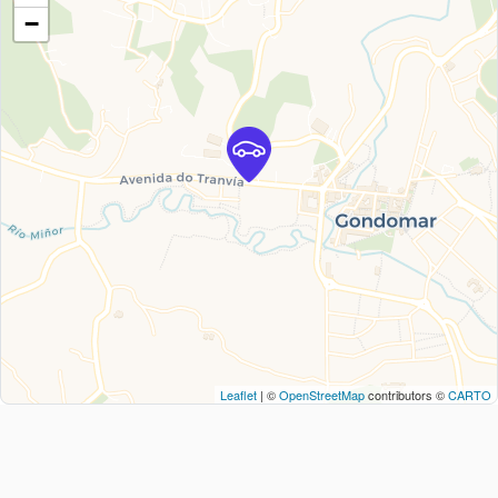
−
Leaflet
| ©
OpenStreetMap
contributors ©
CARTO