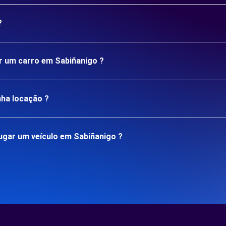
?
ar um carro em Sabiñanigo ?
nha locação ?
ugar um veículo em Sabiñanigo ?