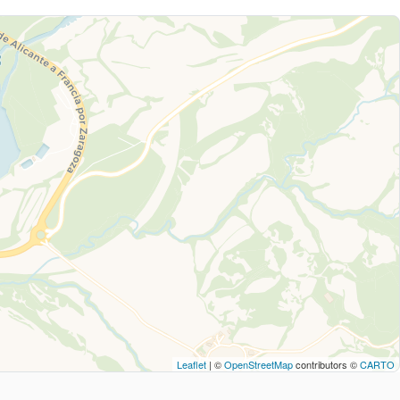
Leaflet
| ©
OpenStreetMap
contributors ©
CARTO