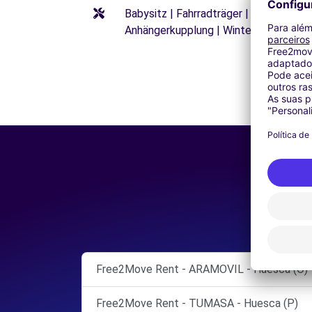
Babysitz | Fahrradträger | Kindersitze
Anhängerkupplung | Winterreifen
Free2Move Rent - ARAMOVIL - Huesca (O)
Free2Move Rent - TUMASA - Huesca (P)