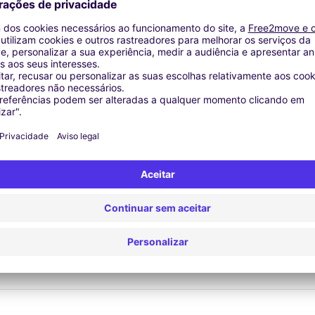
rhöhung | Navigationsgerät garantiert | Umzugs-Kit | Dachkoffer 
Agências similares