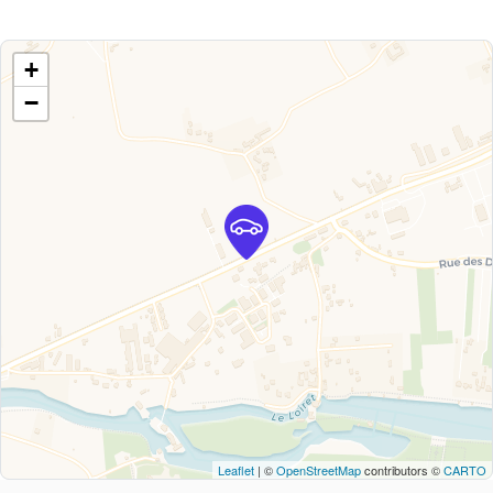
+
−
Leaflet
| ©
OpenStreetMap
contributors ©
CARTO