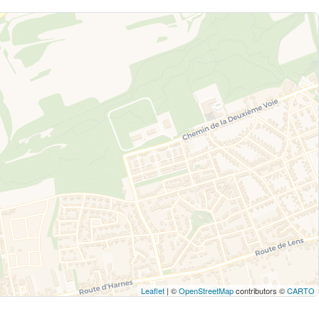
Leaflet
| ©
OpenStreetMap
contributors ©
CARTO