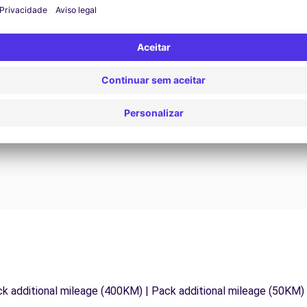
Assistência 24/7
Problemas na estrada? O nosso serviço de apoio
D
os
está disponível a qualquer momento para garantir
va
.
uma viagem ininterrupta.
ck additional mileage (400KM) | Pack additional mileage (50KM)