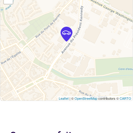
Leaflet
| ©
OpenStreetMap
contributors ©
CARTO