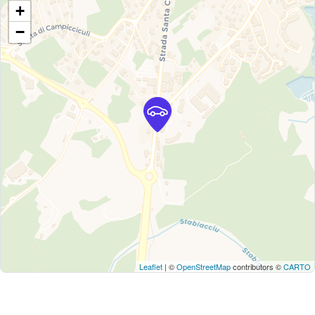
+
−
Leaflet
| ©
OpenStreetMap
contributors ©
CARTO