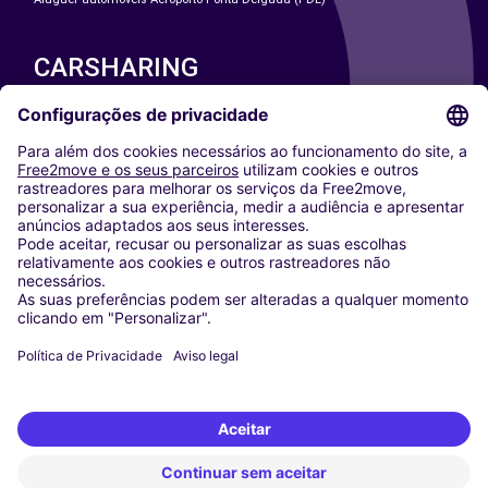
CARSHARING
NOSSAS CIDADES
Paris
Washington DC
Milan
Rome
Turin
Vienna
Berlin
Cologne
Dusseldorf
Frankfurt
Hamburg
Munich
Stuttgart
Amsterdam