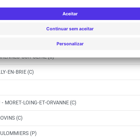
VERT SAINT DENIS (O)
ART - MELUN (C)
ISSET - TOURNAN-EN-BRIE (C)
ARENNES-SUR-SEINE (C)
LY-EN-BRIE (C)
 - MORET-LOING-ET-ORVANNE (C)
OVINS (C)
OULOMMIERS (P)