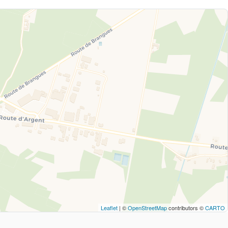
Leaflet
| ©
OpenStreetMap
contributors ©
CARTO