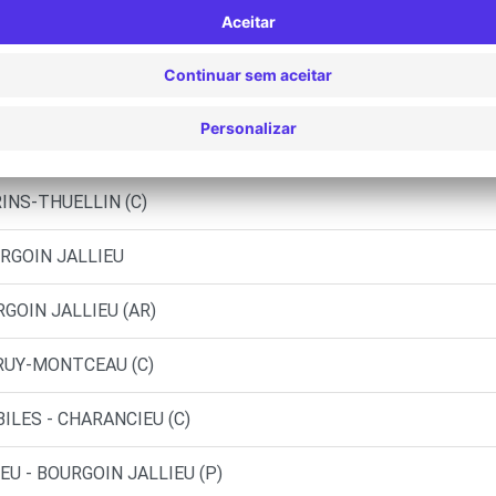
OIN JALLIEU (C)
OIN JALLIEU (DS)
RL - LA BATIE-MONTGASCON (C)
RINS-THUELLIN (C)
URGOIN JALLIEU
RGOIN JALLIEU (AR)
 RUY-MONTCEAU (C)
ILES - CHARANCIEU (C)
EU - BOURGOIN JALLIEU (P)