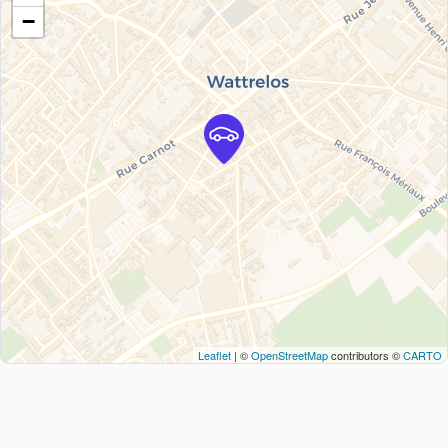
−
Leaflet
| ©
OpenStreetMap
contributors ©
CARTO