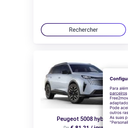
Rechercher
Peugeot 5008 hybrid
€ 81,21 / jour
De