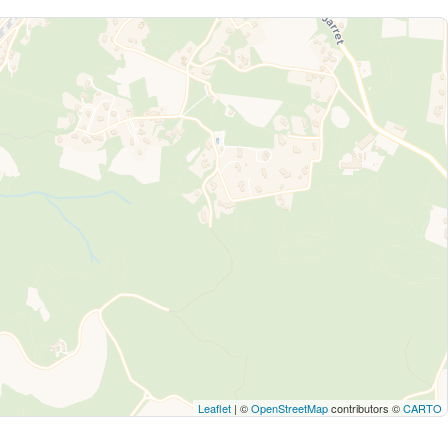
Leaflet
| ©
OpenStreetMap
contributors ©
CARTO