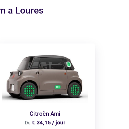
em a Loures
Citroën Ami
€ 34,15 / jour
De