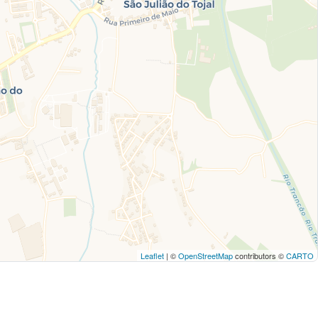
Leaflet
| ©
OpenStreetMap
contributors ©
CARTO