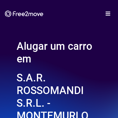
Alugar um carro
em
S.A.R.
ROSSOMANDI
S.R.L. -
MONTEMURLO