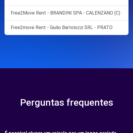
Free2Move Rent - BRANDINI SPA - CALENZANO (C)
Free2move Rent - Giulio Bartolozzi SRL - PRATO
Perguntas frequentes