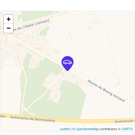
+
−
Leaflet
| ©
OpenStreetMap
contributors ©
CARTO