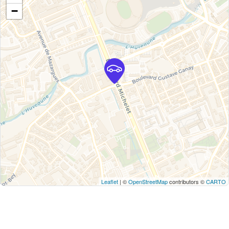
−
Leaflet
| ©
OpenStreetMap
contributors ©
CARTO