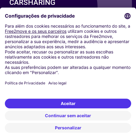
CARSHARING
NOSSAS CIDADES
Paris
Washington DC
Milan
Rome
Turin
Vienna
Berlin
Cologne
Dusseldorf
Frankfurt
Hamburg
Munich
Stuttgart
Amsterdam