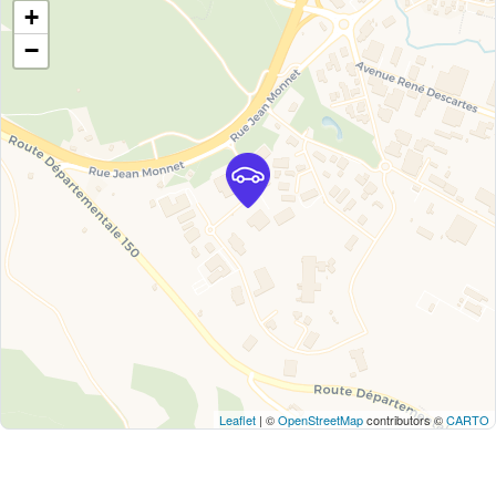
+
−
Leaflet
| ©
OpenStreetMap
contributors ©
CARTO