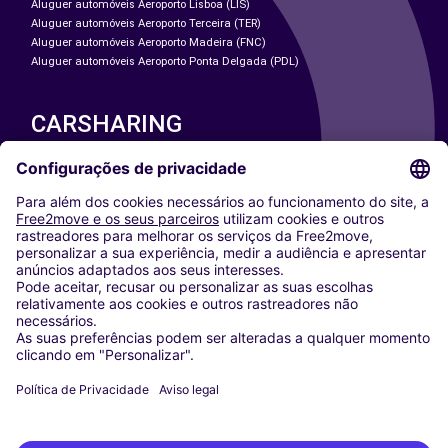
Aluguer automóveis Aeroporto Lisboa (LIS)
Aluguer automóveis Aeroporto Terceira (TER)
Aluguer automóveis Aeroporto Madeira (FNC)
Aluguer automóveis Aeroporto Ponta Delgada (PDL)
CARSHARING
NOSSAS CIDADES
Paris
Washington DC
Milan
Rome
Turin
Vienna
Berlin
Cologne
Dusseldorf
Frankfurt
Hamburg
Munich
Stuttgart
Amsterdam