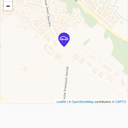
−
Leaflet
| ©
OpenStreetMap
contributors ©
CARTO