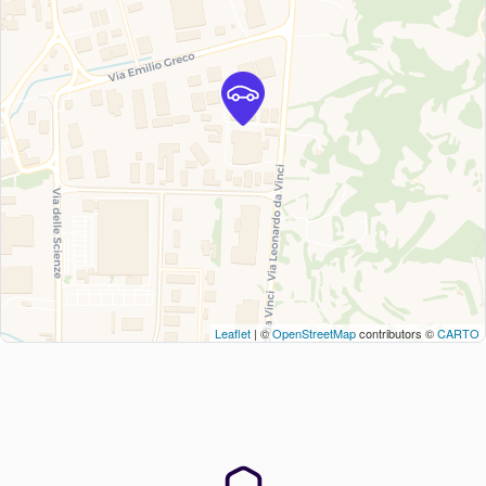
Leaflet
| ©
OpenStreetMap
contributors ©
CARTO