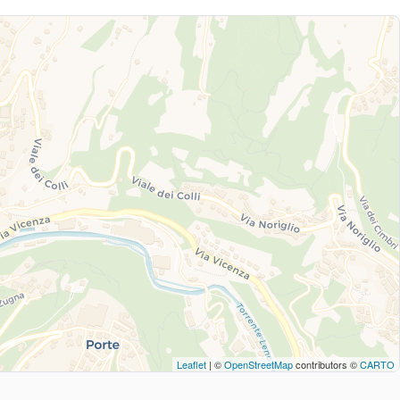
Leaflet
| ©
OpenStreetMap
contributors ©
CARTO