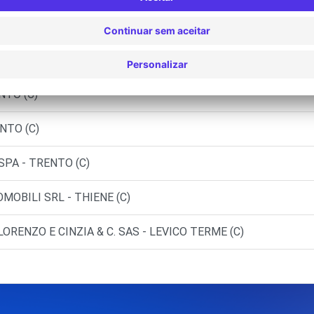
ALDAGNO (C)
)
NTO (C)
NTO (C)
SPA - TRENTO (C)
MOBILI SRL - THIENE (C)
LORENZO E CINZIA & C. SAS - LEVICO TERME (C)