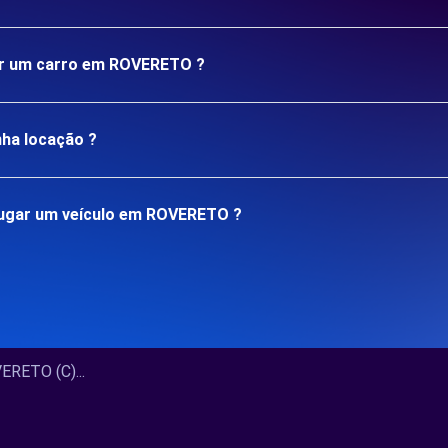
gar um carro em ROVERETO ?
nha locação ?
lugar um veículo em ROVERETO ?
RETO (C)...