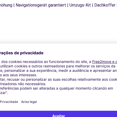
rhöhung | Navigationsgerät garantiert | Umzugs-Kit | Dachkoffer 
Agências similares
RCO (C)
 SCHIO (C)