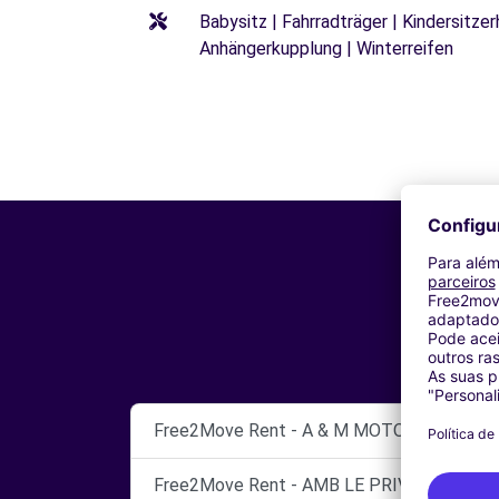
Babysitz | Fahrradträger | Kindersitze
Anhängerkupplung | Winterreifen
Free2Move Rent - A & M MOTORS SNC - A
Free2Move Rent - AMB LE PRIVILEGE SRL -