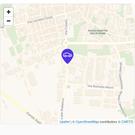
+
−
Leaflet
| ©
OpenStreetMap
contributors ©
CARTO