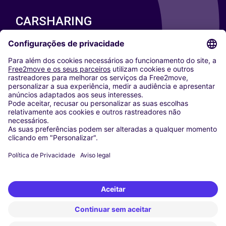
CARSHARING
NOSSAS CIDADES
Paris
Washington DC
Milan
Rome
Turin
Vienna
Berlin
Cologne
Dusseldorf
Frankfurt
Hamburg
Munich
Stuttgart
Amsterdam