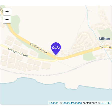
+
−
Leaflet
| ©
OpenStreetMap
contributors ©
CARTO