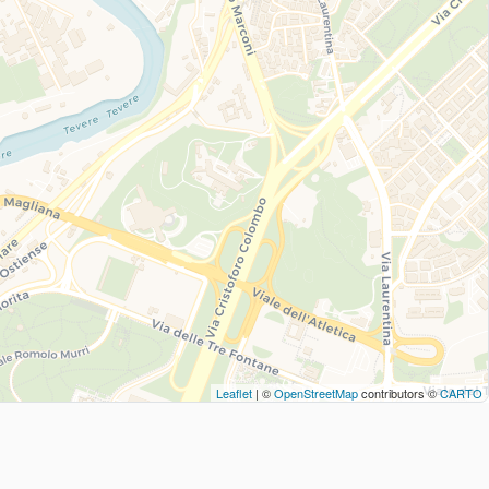
Leaflet
| ©
OpenStreetMap
contributors ©
CARTO