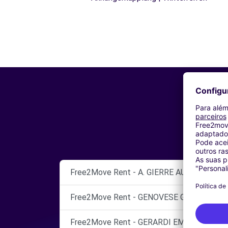
Free2Move Rent - A. GIERRE AUTO SRL - R
Free2Move Rent - GENOVESE GIUSEPPE - 
Free2Move Rent - GERARDI EMANUELE - R