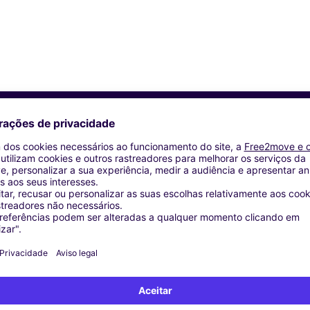
Agências similares
OMA (C)
ROMA (C)
OMA (C)