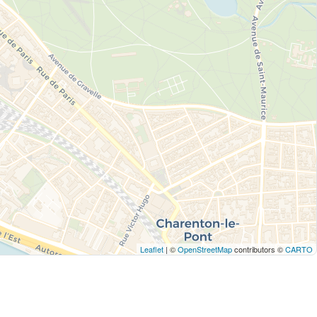
Leaflet
| ©
OpenStreetMap
contributors ©
CARTO