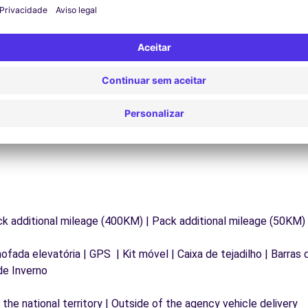
Assistência 24/7
Problemas na estrada? O nosso serviço de apoio
D
os
está disponível a qualquer momento para garantir
va
.
uma viagem ininterrupta.
ck additional mileage (400KM) | Pack additional mileage (50KM)
mofada elevatória | GPS | Kit móvel | Caixa de tejadilho | Barras
de Inverno
the national territory | Outside of the agency vehicle delivery