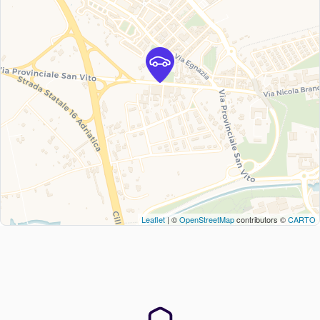
Leaflet
| ©
OpenStreetMap
contributors ©
CARTO