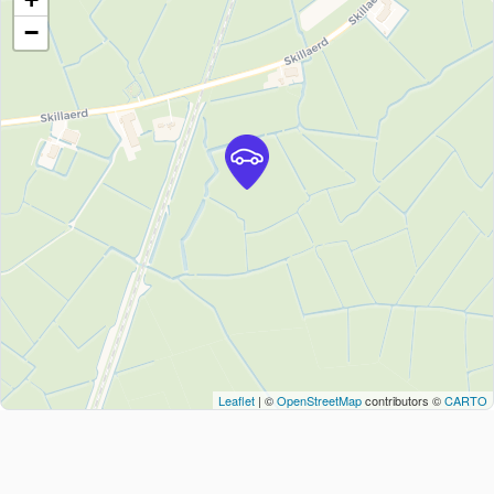
−
Leaflet
| ©
OpenStreetMap
contributors ©
CARTO