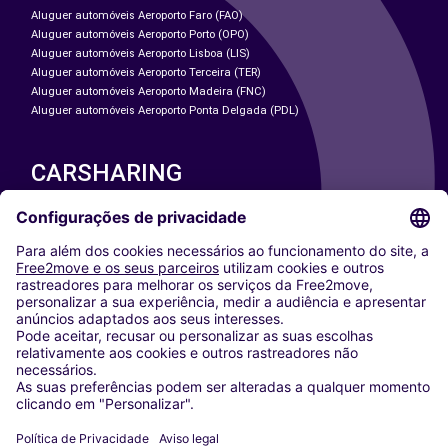
Aluguer automóveis Aeroporto Faro (FAO)
Aluguer automóveis Aeroporto Porto (OPO)
Aluguer automóveis Aeroporto Lisboa (LIS)
Aluguer automóveis Aeroporto Terceira (TER)
Aluguer automóveis Aeroporto Madeira (FNC)
Aluguer automóveis Aeroporto Ponta Delgada (PDL)
CARSHARING
NOSSAS CIDADES
Paris
Washington DC
Milan
Rome
Turin
Vienna
Berlin
Cologne
Dusseldorf
Frankfurt
Hamburg
Munich