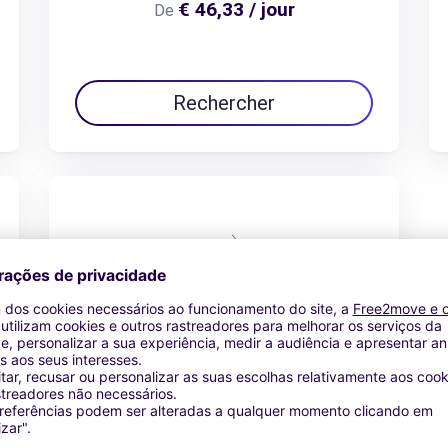
€ 46,33 / jour
De
Rechercher
Peugeot Traveller
€ 112,51 / jour
De