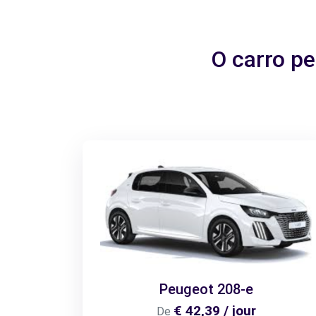
O carro p
Peugeot 208-e
€ 42,39 / jour
De