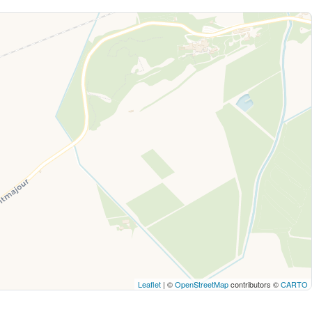
Leaflet
| ©
OpenStreetMap
contributors ©
CARTO