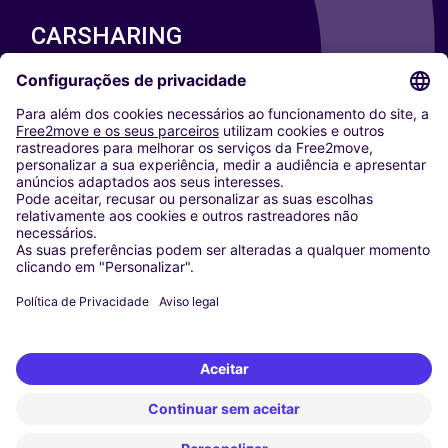
CARSHARING
NOSSAS CIDADES
Paris
Washington DC
Milan
Rome
Turin
Vienna
Berlin
Cologne
Dusseldorf
Frankfurt
Hamburg
Munich
Stuttgart
Amsterdam