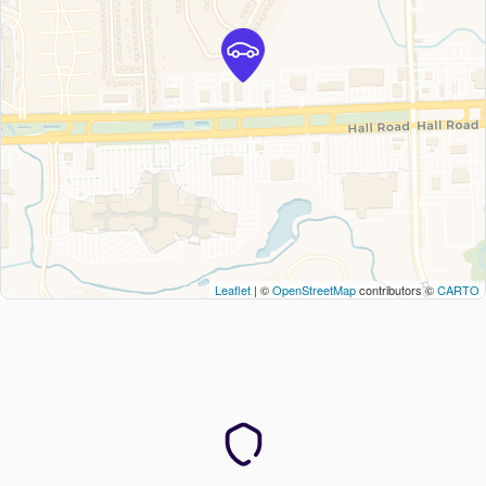
Leaflet
| ©
OpenStreetMap
contributors ©
CARTO