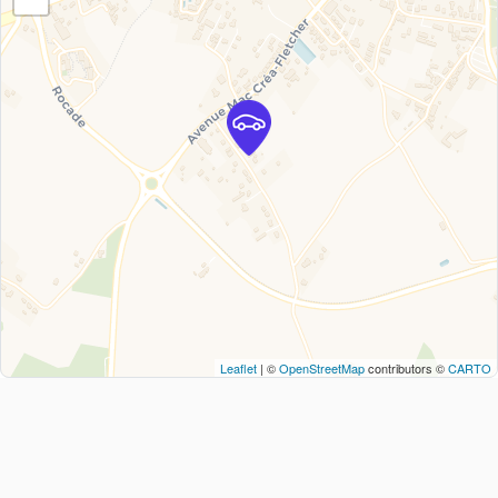
Leaflet
| ©
OpenStreetMap
contributors ©
CARTO