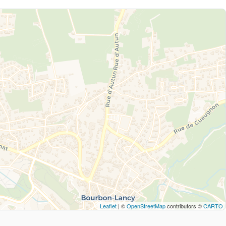
Leaflet
| ©
OpenStreetMap
contributors ©
CARTO