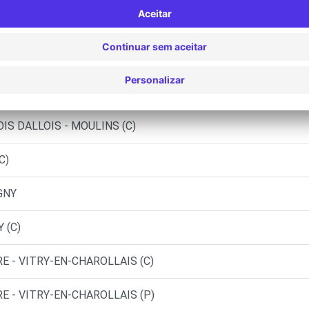
 (F)
STRIBUTION - DGD - GUEUGNON (C)
OULINS (DS)
IS DALLOIS - MOULINS (C)
C)
GNY
 (C)
E - VITRY-EN-CHAROLLAIS (C)
E - VITRY-EN-CHAROLLAIS (P)