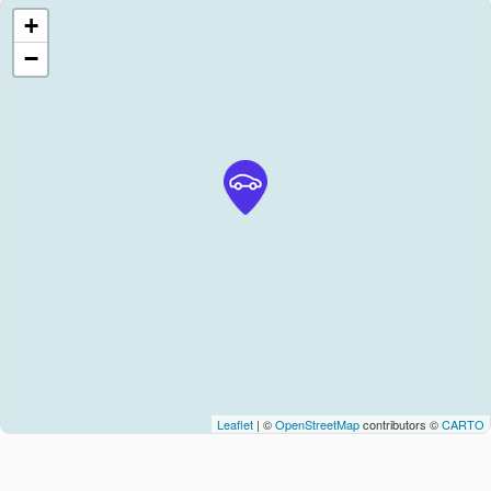
+
−
Leaflet
| ©
OpenStreetMap
contributors ©
CARTO