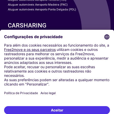
Aluguer automóveis Aeroporto Madeira (FNC)
Aluguer automóveis Aeroporto Ponta Delgada (PDL)
CARSHARING
NOSSAS CIDADES
Paris
Washington DC
Milan
Rome
Turin
Vienna
Berlin
Cologne
Dusseldorf
Frankfurt
Hamburg
Munich
Stuttgart
Amsterdam