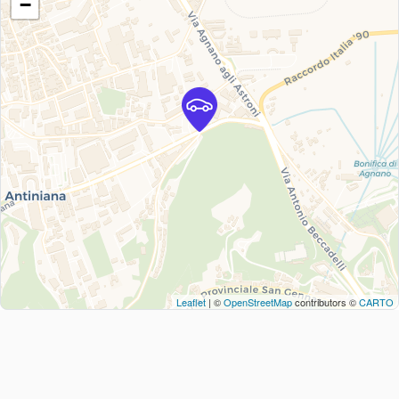
−
Leaflet
| ©
OpenStreetMap
contributors ©
CARTO