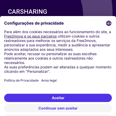
CARSHARING
NOSSAS CIDADES
Paris
Washington DC
Milan
Rome
Turin
Vienna
Berlin
Cologne
Dusseldorf
Frankfurt
Hamburg
Munich
Stuttgart
Amsterdam