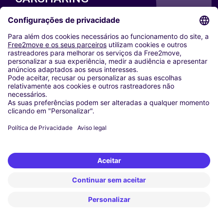
NOSSAS CIDADES
Paris
Washington DC
Milan
Rome
Turin
Vienna
Berlin
Cologne
Dusseldorf
Frankfurt
Hamburg
Munich
Stuttgart
Amsterdam