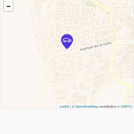
−
Leaflet
| ©
OpenStreetMap
contributors ©
CARTO