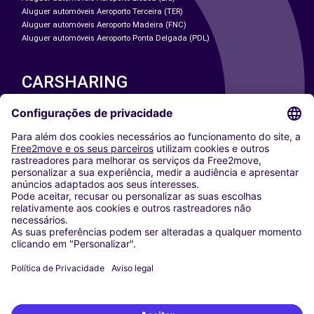
Aluguer automóveis Aeroporto Terceira (TER)
Aluguer automóveis Aeroporto Madeira (FNC)
Aluguer automóveis Aeroporto Ponta Delgada (PDL)
CARSHARING
NOSSAS CIDADES
Paris
Washington DC
Milan
Rome
Turin
Vienna
Berlin
Cologne
Dusseldorf
Frankfurt
Hamburg
Munich
Stuttgart
Amsterdam