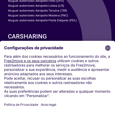
Aluguer automóveis Aeroporto Porto (OPO)
Aluguer automóveis Aeroporto Lisboa (LIS)
Aluguer automóveis Aeroporto Terceira (TER)
Aluguer automóveis Aeroporto Madeira (FNC)
Aluguer automóveis Aeroporto Ponta Delgada (PDL)
CARSHARING
NOSSAS CIDADES
Paris
Washington DC
Milan
Rome
Turin
Vienna
Berlin
Cologne
Dusseldorf
Frankfurt
Hamburg
Munich
Stuttgart