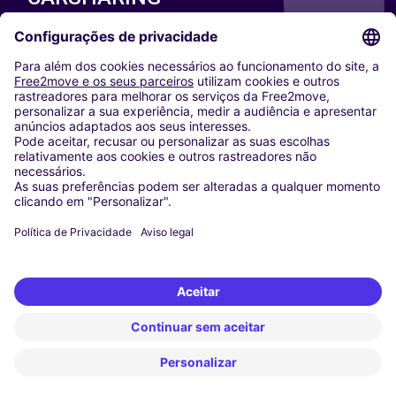
NOSSAS CIDADES
Paris
Washington DC
Milan
Rome
Turin
Vienna
Berlin
Cologne
Dusseldorf
Frankfurt
Hamburg
Munich
Stuttgart
Amsterdam