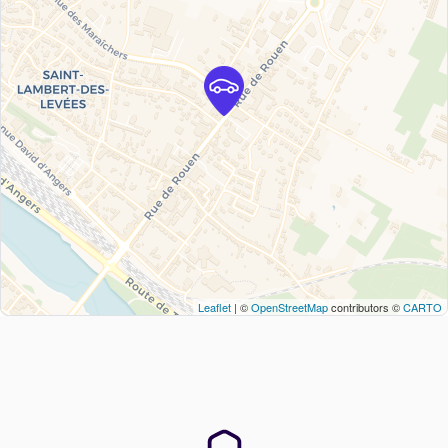
Leaflet
| ©
OpenStreetMap
contributors ©
CARTO