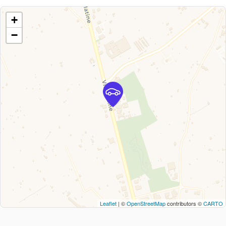
+
−
Leaflet
| ©
OpenStreetMap
contributors ©
CARTO