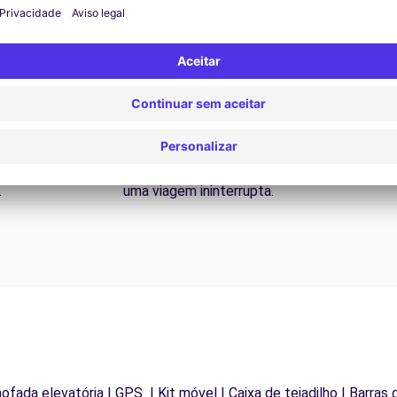
Assistência 24/7
Problemas na estrada? O nosso serviço de apoio
D
os
está disponível a qualquer momento para garantir
va
.
uma viagem ininterrupta.
mofada elevatória | GPS | Kit móvel | Caixa de tejadilho | Barras