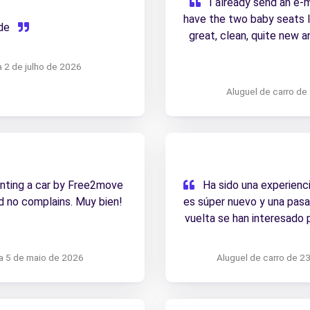
I already send an e-m
have the two baby seats I 
ide
great, clean, quite new a
and the whole rental pro
a 2 de julho de 2026
the employees at the Cull
borrowed their own baby 
Aluguel de carro de
absolute nro 1 destinati
would not have been possi
paid for baby seats the
beginning of the rental.
workers I'll still give th
nting a car by Free2move
Ha sido una experienc
in Cullera. The service was perfect! We had no complains. Muy bien!
es súper nuevo y una pasad
vuelta se han interesado
 a 5 de maio de 2026
Aluguel de carro de 2