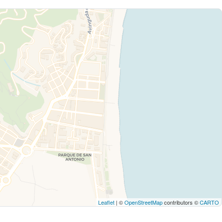
Leaflet
| ©
OpenStreetMap
contributors ©
CARTO