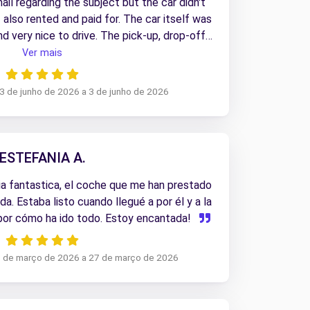
ail regarding the subject but the car didn't
also rented and paid for. The car itself was
nd very nice to drive. The pick-up, drop-off
cess was smooth and quick. Extra thanks to
Ver mais
era Motor S.L. who were extremely nice and
seats! Without them our trip (and my son's
 3 de junho de 2026 a 3 de junho de 2026
on for the whole trip) to the Oceanographic
ble! So overall everything worked out but I
y never had and had a ton of stress at the
 Entirely due to the kindness of the local
ESTEFANIA A.
e full 5 stars (without them 1 or 2 stars).
ia fantastica, el coche que me han prestado
a. Estaba listo cuando llegué a por él y a la
 por cómo ha ido todo. Estoy encantada!
3 de março de 2026 a 27 de março de 2026