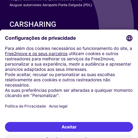
Aluguer automóveis Aeroporto Ponta Delgada (PDL)
CARSHARING
NOSSAS CIDADES
Paris
Washington DC
Milan
Rome
Turin
Vienna
Berlin
Cologne
Dusseldorf
Frankfurt
Hamburg
Munich
Stuttgart
Amsterdam