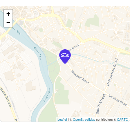
+
−
Leaflet
| ©
OpenStreetMap
contributors ©
CARTO