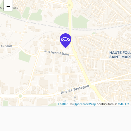
−
Leaflet
| ©
OpenStreetMap
contributors ©
CARTO