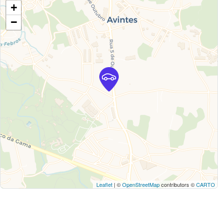
+
−
Leaflet
| ©
OpenStreetMap
contributors ©
CARTO