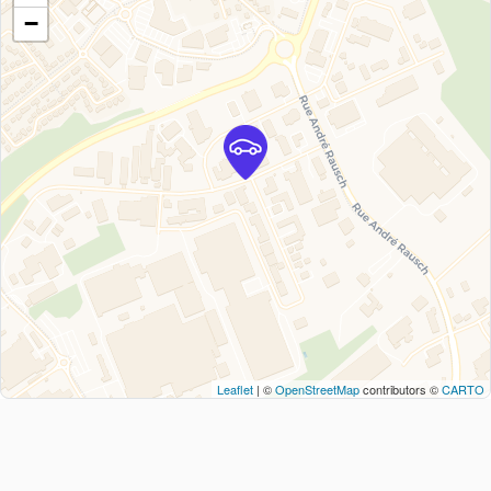
−
Leaflet
| ©
OpenStreetMap
contributors ©
CARTO