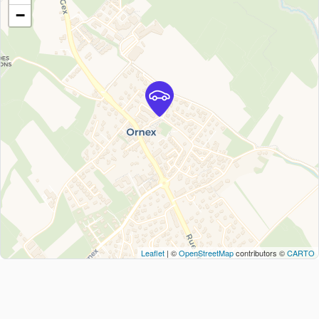
−
Leaflet
| ©
OpenStreetMap
contributors ©
CARTO