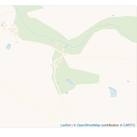
Leaflet
| ©
OpenStreetMap
contributors ©
CARTO