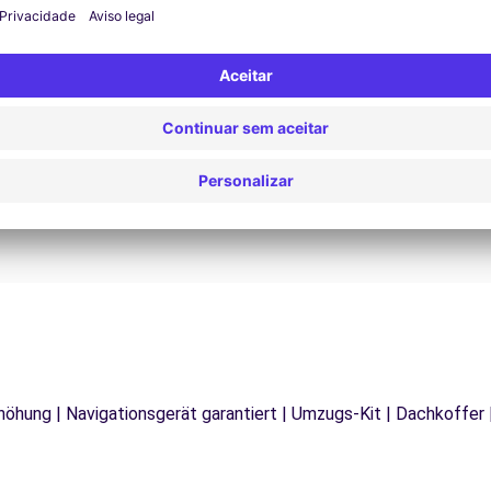
Assistência 24/7
Problemas na estrada? O nosso serviço de apoio
D
os
está disponível a qualquer momento para garantir
va
.
uma viagem ininterrupta.
rhöhung | Navigationsgerät garantiert | Umzugs-Kit | Dachkoffer 