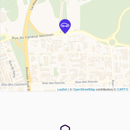
Leaflet
| ©
OpenStreetMap
contributors ©
CARTO