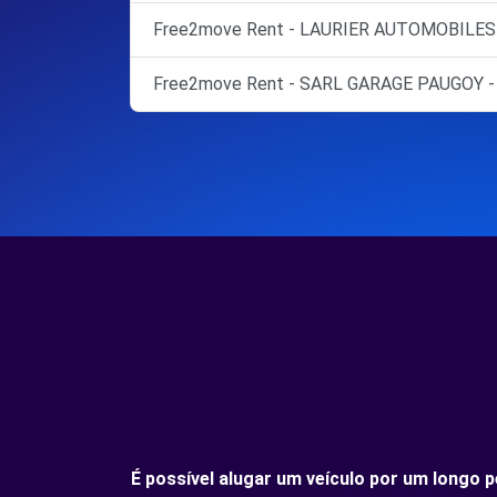
Free2move Rent - LAURIER AUTOMOBILES 
Free2move Rent - SARL GARAGE PAUGOY 
É possível alugar um veículo por um longo 