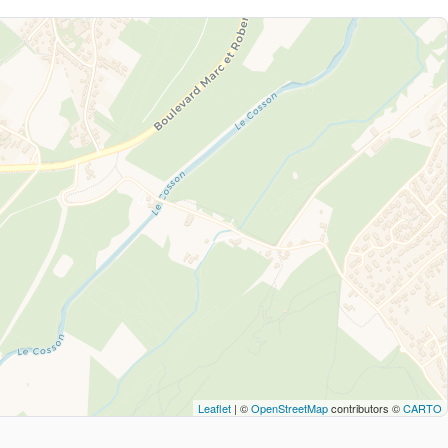
Leaflet
| ©
OpenStreetMap
contributors ©
CARTO