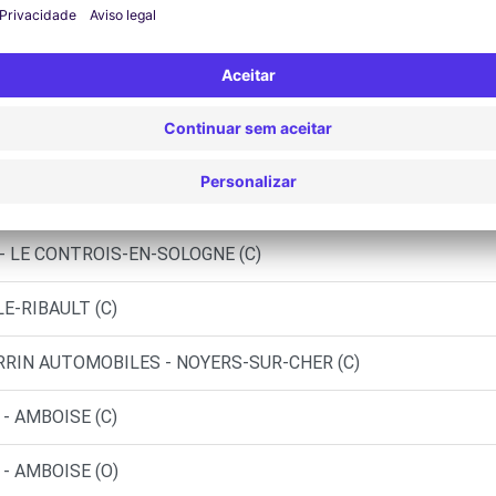
LOIS (C)
ENDOME - ST OUEN (C)
- LA CHAUSSEE-ST-VICTOR (C)
- LE CONTROIS-EN-SOLOGNE (C)
E-RIBAULT (C)
ERRIN AUTOMOBILES - NOYERS-SUR-CHER (C)
- AMBOISE (C)
- AMBOISE (O)