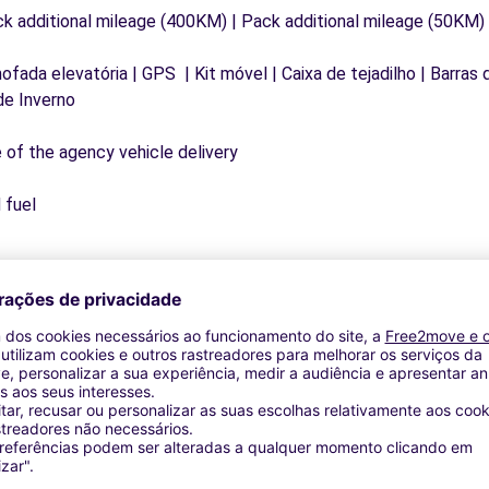
ck additional mileage (400KM) | Pack additional mileage (50KM)
mofada elevatória | GPS | Kit móvel | Caixa de tejadilho | Barras
de Inverno
e of the agency vehicle delivery
 fuel
Agências similares