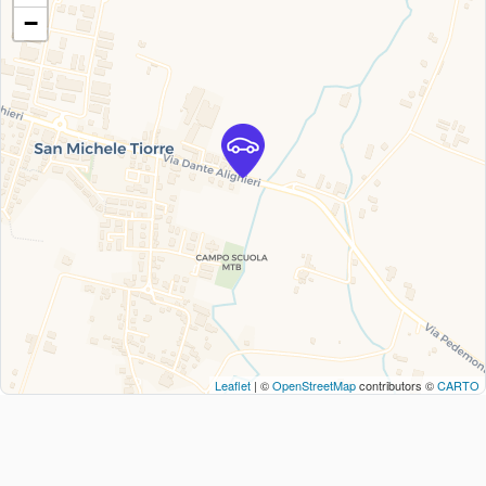
−
Leaflet
| ©
OpenStreetMap
contributors ©
CARTO