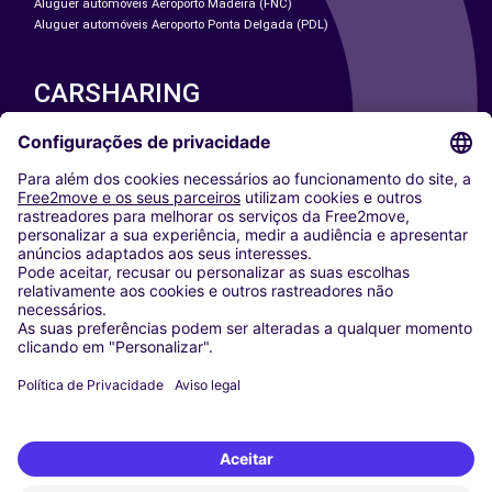
Aluguer automóveis Aeroporto Madeira (FNC)
Aluguer automóveis Aeroporto Ponta Delgada (PDL)
CARSHARING
NOSSAS CIDADES
Paris
Washington DC
Milan
Rome
Turin
Vienna
Berlin
Cologne
Dusseldorf
Frankfurt
Hamburg
Munich
Stuttgart
Amsterdam