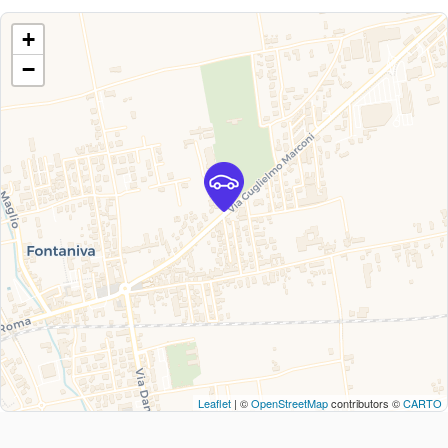
+
−
Leaflet
| ©
OpenStreetMap
contributors ©
CARTO