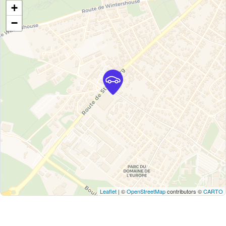
+
−
Leaflet
| ©
OpenStreetMap
contributors ©
CARTO